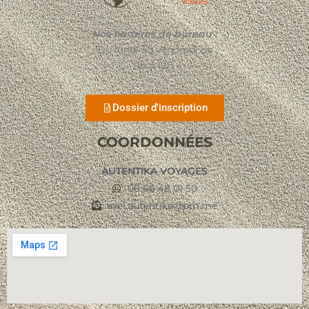
Nos horaires de bureau :
Du lundi au vendredi de
9h à 19h.
Dossier d'inscription
COORDONNÉES
AUTENTIKA VOYAGES
06 66 48 01 50
axel.autentika@pm.me